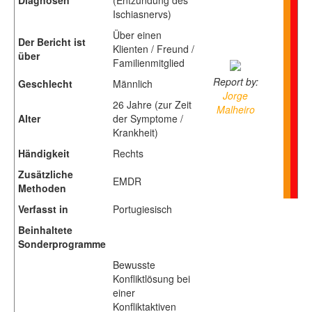
Ischiasnervs)
Über einen
Der Bericht ist
Klienten / Freund /
über
Familienmitglied
Report by:
Geschlecht
Männlich
Jorge
26 Jahre (zur Zeit
Malheiro
Alter
der Symptome /
Krankheit)
Händigkeit
Rechts
Zusätzliche
EMDR
Methoden
Verfasst in
Portugiesisch
Beinhaltete
Sonderprogramme
Bewusste
Konfliktlösung bei
einer
Konfliktaktiven