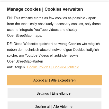
PCL-Phase: begann unmittelbar nach der Lösung. Die
Manage cookies | Cookies verwalten
Schmerzen verschwanden.
EN: This website stores as few cookies as possible - apart
from the technically absolutely necessary cookies, only those
used to integrate YouTube videos and display
OpenStreetMap maps.
Hinweis:
Hast du auch schon spannende Erfahrungen mit den
DE: Diese Webseite speichert so wenig Cookies wie möglich -
5BN gemacht? Dann wäre es großartig, wenn du uns dazu
einen anonymisierten Erfahrungsbericht schickst, damit wir ihn
neben den technisch absolut notwendigen Cookies lediglich
im Archiv veröffentlichen können und alle von deinen
solche, um Youtube-Videos einzubinden sowie
Erfahrungen profitieren können. Vielen Dank!
OpenStreetMap-Karten
anzuzeigen.
Cookie Policies | Cookie-Richtlinie
© 2026 by Ingmar Marquardt
Accept all | Alle akzeptieren
Übersicht
Impressum
Datenschutzerklärung
Settings | Einstellungen
Kontakt
Cookie Policy (EU)
Decline all | Alle Ablehnen