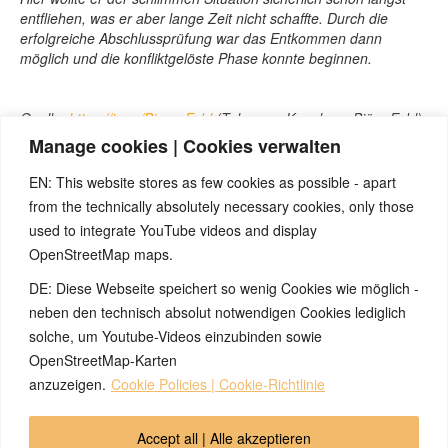
entfliehen, was er aber lange Zeit nicht schaffte. Durch die
erfolgreiche Abschlussprüfung war das Entkommen dann
möglich und die konfliktgelöste Phase konnte beginnen.
Quelle:
https://t.me/BjoernEybl
(Telegram-Kanal von Björn Eybl)
Manage cookies | Cookies verwalten
EN: This website stores as few cookies as possible - apart
from the technically absolutely necessary cookies, only those
used to integrate YouTube videos and display
OpenStreetMap maps.
Hinweis:
Hast du auch schon spannende Erfahrungen mit den
DE: Diese Webseite speichert so wenig Cookies wie möglich -
5BN gemacht? Dann wäre es großartig, wenn du uns dazu
einen anonymisierten Erfahrungsbericht schickst, damit wir ihn
neben den technisch absolut notwendigen Cookies lediglich
im Archiv veröffentlichen können und alle von deinen
solche, um Youtube-Videos einzubinden sowie
Erfahrungen profitieren können. Vielen Dank!
OpenStreetMap-Karten
anzuzeigen.
Cookie Policies | Cookie-Richtlinie
© 2026 by Ingmar Marquardt
Accept all | Alle akzeptieren
Übersicht
Impressum
Datenschutzerklärung