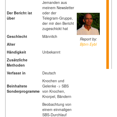
Jemanden aus
meinem Newsletter
Der Bericht ist
oder der
über
Telegram-Gruppe,
der mir den Bericht
zugeschickt hat
Geschlecht
Männlich
Report by:
Alter
Björn Eybl
Händigkeit
Unbekannt
Zusätzliche
Methoden
Verfasst in
Deutsch
Knochen und
Beinhaltete
Gelenke -> SBS
Sonderprogramme
von Knochen,
Knorpel, Bändern
Beobachtung von
einem einmaligen
SBS-Durchlauf