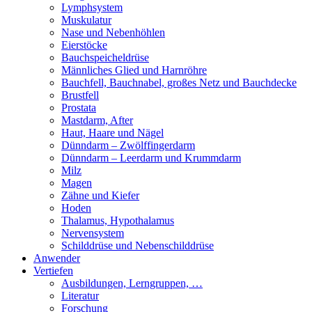
Lymphsystem
Muskulatur
Nase und Nebenhöhlen
Eierstöcke
Bauchspeicheldrüse
Männliches Glied und Harnröhre
Bauchfell, Bauchnabel, großes Netz und Bauchdecke
Brustfell
Prostata
Mastdarm, After
Haut, Haare und Nägel
Dünndarm – Zwölffingerdarm
Dünndarm – Leerdarm und Krummdarm
Milz
Magen
Zähne und Kiefer
Hoden
Thalamus, Hypothalamus
Nervensystem
Schilddrüse und Nebenschilddrüse
Anwender
Vertiefen
Ausbildungen, Lerngruppen, …
Literatur
Forschung