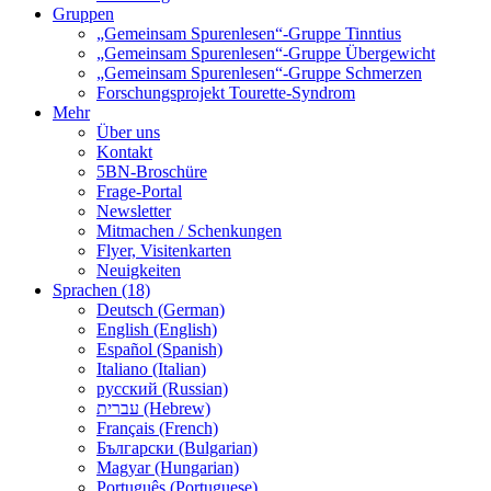
Gruppen
„Gemeinsam Spurenlesen“-Gruppe Tinntius
„Gemeinsam Spurenlesen“-Gruppe Übergewicht
„Gemeinsam Spurenlesen“-Gruppe Schmerzen
Forschungsprojekt Tourette-Syndrom
Mehr
Über uns
Kontakt
5BN-Broschüre
Frage-Portal
Newsletter
Mitmachen / Schenkungen
Flyer, Visitenkarten
Neuigkeiten
Sprachen (18)
Deutsch (German)
English (English)
Español (Spanish)
Italiano (Italian)
русский (Russian)
עברית (Hebrew)
Français (French)
Български (Bulgarian)
Magyar (Hungarian)
Português (Portuguese)