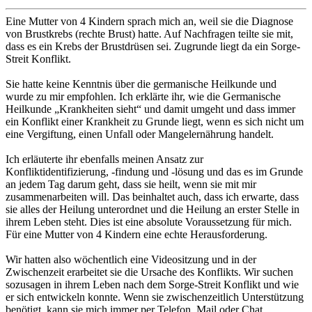
Eine Mutter von 4 Kindern sprach mich an, weil sie die Diagnose
von Brustkrebs (rechte Brust) hatte. Auf Nachfragen teilte sie mit,
dass es ein Krebs der Brustdrüsen sei. Zugrunde liegt da ein Sorge-
Streit Konflikt.
Sie hatte keine Kenntnis über die germanische Heilkunde und
wurde zu mir empfohlen. Ich erklärte ihr, wie die Germanische
Heilkunde „Krankheiten sieht“ und damit umgeht und dass immer
ein Konflikt einer Krankheit zu Grunde liegt, wenn es sich nicht um
eine Vergiftung, einen Unfall oder Mangelernährung handelt.
Ich erläuterte ihr ebenfalls meinen Ansatz zur
Konfliktidentifizierung, -findung und -lösung und das es im Grunde
an jedem Tag darum geht, dass sie heilt, wenn sie mit mir
zusammenarbeiten will. Das beinhaltet auch, dass ich erwarte, dass
sie alles der Heilung unterordnet und die Heilung an erster Stelle in
ihrem Leben steht. Dies ist eine absolute Voraussetzung für mich.
Für eine Mutter von 4 Kindern eine echte Herausforderung.
Wir hatten also wöchentlich eine Videositzung und in der
Zwischenzeit erarbeitet sie die Ursache des Konflikts. Wir suchen
sozusagen in ihrem Leben nach dem Sorge-Streit Konflikt und wie
er sich entwickeln konnte. Wenn sie zwischenzeitlich Unterstützung
benötigt, kann sie mich immer per Telefon, Mail oder Chat