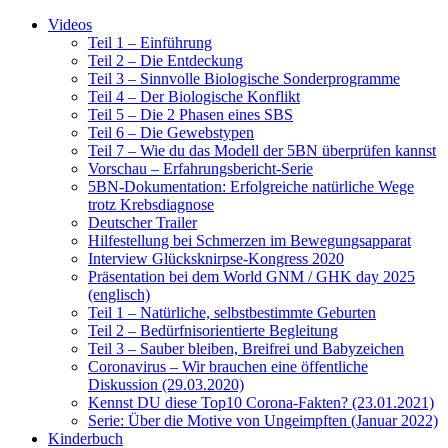
Videos
Teil 1 – Einführung
Teil 2 – Die Entdeckung
Teil 3 – Sinnvolle Biologische Sonderprogramme
Teil 4 – Der Biologische Konflikt
Teil 5 – Die 2 Phasen eines SBS
Teil 6 – Die Gewebstypen
Teil 7 – Wie du das Modell der 5BN überprüfen kannst
Vorschau – Erfahrungsbericht-Serie
5BN-Dokumentation: Erfolgreiche natürliche Wege
trotz Krebsdiagnose
Deutscher Trailer
Hilfestellung bei Schmerzen im Bewegungsapparat
Interview Glücksknirpse-Kongress 2020
Präsentation bei dem World GNM / GHK day 2025
(englisch)
Teil 1 – Natürliche, selbstbestimmte Geburten
Teil 2 – Bedürfnisorientierte Begleitung
Teil 3 – Sauber bleiben, Breifrei und Babyzeichen
Coronavirus – Wir brauchen eine öffentliche
Diskussion (29.03.2020)
Kennst DU diese Top10 Corona-Fakten? (23.01.2021)
Serie: Über die Motive von Ungeimpften (Januar 2022)
Kinderbuch