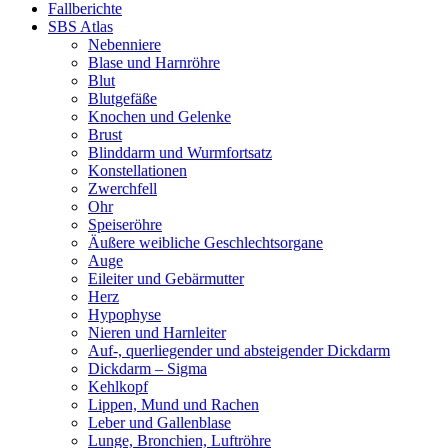
Fallberichte
SBS Atlas
Nebenniere
Blase und Harnröhre
Blut
Blutgefäße
Knochen und Gelenke
Brust
Blinddarm und Wurmfortsatz
Konstellationen
Zwerchfell
Ohr
Speiseröhre
Äußere weibliche Geschlechtsorgane
Auge
Eileiter und Gebärmutter
Herz
Hypophyse
Nieren und Harnleiter
Auf-, querliegender und absteigender Dickdarm
Dickdarm – Sigma
Kehlkopf
Lippen, Mund und Rachen
Leber und Gallenblase
Lunge, Bronchien, Luftröhre