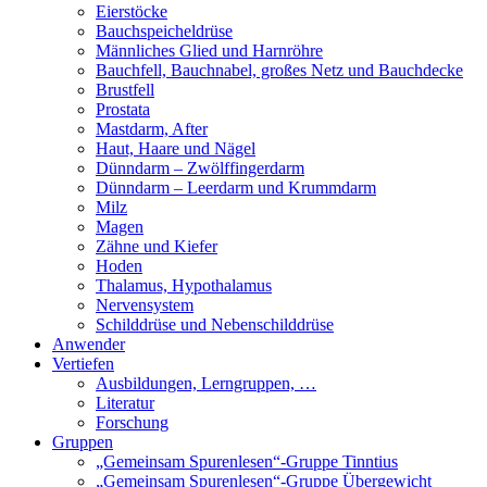
Eierstöcke
Bauchspeicheldrüse
Männliches Glied und Harnröhre
Bauchfell, Bauchnabel, großes Netz und Bauchdecke
Brustfell
Prostata
Mastdarm, After
Haut, Haare und Nägel
Dünndarm – Zwölffingerdarm
Dünndarm – Leerdarm und Krummdarm
Milz
Magen
Zähne und Kiefer
Hoden
Thalamus, Hypothalamus
Nervensystem
Schilddrüse und Nebenschilddrüse
Anwender
Vertiefen
Ausbildungen, Lerngruppen, …
Literatur
Forschung
Gruppen
„Gemeinsam Spurenlesen“-Gruppe Tinntius
„Gemeinsam Spurenlesen“-Gruppe Übergewicht