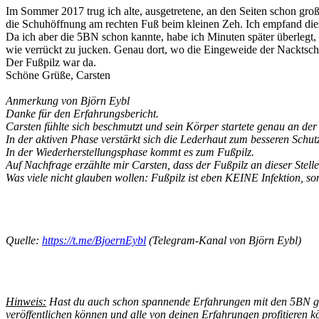
Im Sommer 2017 trug ich alte, ausgetretene, an den Seiten schon gro
die Schuhöffnung am rechten Fuß beim kleinen Zeh. Ich empfand die
Da ich aber die 5BN schon kannte, habe ich Minuten später überlegt, 
wie verrückt zu jucken. Genau dort, wo die Eingeweide der Nacktsch
Der Fußpilz war da.
Schöne Grüße, Carsten
Anmerkung von Björn Eybl
Danke für den Erfahrungsbericht.
Carsten fühlte sich beschmutzt und sein Körper startete genau an der
In der aktiven Phase verstärkt sich die Lederhaut zum besseren Schut
In der Wiederherstellungsphase kommt es zum Fußpilz.
Auf Nachfrage erzählte mir Carsten, dass der Fußpilz an dieser Stel
Was viele nicht glauben wollen: Fußpilz ist eben KEINE Infektion, son
Quelle:
https://t.me/BjoernEybl
(Telegram-Kanal von Björn Eybl)
Hinweis:
Hast du auch schon spannende Erfahrungen mit den 5BN gem
veröffentlichen können und alle von deinen Erfahrungen profitieren 