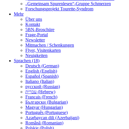
„Gemeinsam Spurenlesen“-Gruppe Schmerzen
Forschungsprojekt Tourette-Syndrom
Mehr
Über uns
Kontakt
5BN-Broschüre
Frage-Portal
Newsletter
Mitmachen / Schenkungen
Flyer, Visitenkarten
Neuigkeiten
Sprachen (18)
Deutsch (German)
English (English)
Español (Spanish)
Italiano (Italian)
русский (Russian)
עברית (Hebrew)
Français (French)
Български (Bulgarian)
Magyar (Hungarian)
Português (Portuguese)
Azərbaycan dili (Azerbaijani)
Română (Romanian)
Polskie (Polish)