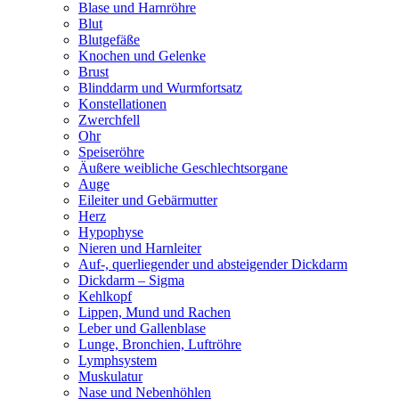
Blase und Harnröhre
Blut
Blutgefäße
Knochen und Gelenke
Brust
Blinddarm und Wurmfortsatz
Konstellationen
Zwerchfell
Ohr
Speiseröhre
Äußere weibliche Geschlechtsorgane
Auge
Eileiter und Gebärmutter
Herz
Hypophyse
Nieren und Harnleiter
Auf-, querliegender und absteigender Dickdarm
Dickdarm – Sigma
Kehlkopf
Lippen, Mund und Rachen
Leber und Gallenblase
Lunge, Bronchien, Luftröhre
Lymphsystem
Muskulatur
Nase und Nebenhöhlen