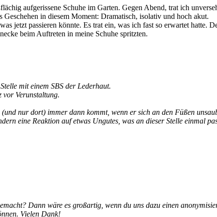
ßflächig aufgerissene Schuhe im Garten. Gegen Abend, trat ich unverse
s Geschehen in diesem Moment: Dramatisch, isolativ und hoch akut.
was jetzt passieren könnte. Es trat ein, was ich fast so erwartet hatt
necke beim Auftreten in meine Schuhe spritzten.
 Stelle mit einem SBS der Lederhaut.
z vor Verunstaltung.
le (und nur dort) immer dann kommt, wenn er sich an den Füßen unsaube
dern eine Reaktion auf etwas Ungutes, was an dieser Stelle einmal pass
acht? Dann wäre es großartig, wenn du uns dazu einen anonymisierte
können. Vielen Dank!