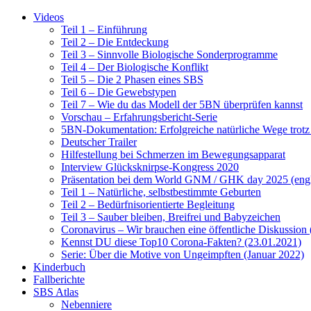
Videos
Teil 1 – Einführung
Teil 2 – Die Entdeckung
Teil 3 – Sinnvolle Biologische Sonderprogramme
Teil 4 – Der Biologische Konflikt
Teil 5 – Die 2 Phasen eines SBS
Teil 6 – Die Gewebstypen
Teil 7 – Wie du das Modell der 5BN überprüfen kannst
Vorschau – Erfahrungsbericht-Serie
5BN-Dokumentation: Erfolgreiche natürliche Wege trot
Deutscher Trailer
Hilfestellung bei Schmerzen im Bewegungsapparat
Interview Glücksknirpse-Kongress 2020
Präsentation bei dem World GNM / GHK day 2025 (engl
Teil 1 – Natürliche, selbstbestimmte Geburten
Teil 2 – Bedürfnisorientierte Begleitung
Teil 3 – Sauber bleiben, Breifrei und Babyzeichen
Coronavirus – Wir brauchen eine öffentliche Diskussion
Kennst DU diese Top10 Corona-Fakten? (23.01.2021)
Serie: Über die Motive von Ungeimpften (Januar 2022)
Kinderbuch
Fallberichte
SBS Atlas
Nebenniere