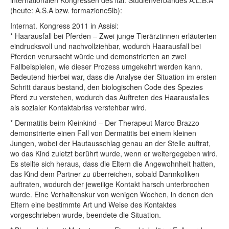
internationalen Kongressen des ital. Studienverbandes A.L.B.A
(heute: A.S.A bzw. formazione5lb):
Internat. Kongress 2011 in Assisi:
* Haarausfall bei Pferden – Zwei junge Tierärztinnen erläuterten
eindrucksvoll und nachvollziehbar, wodurch Haarausfall bei
Pferden verursacht würde und demonstrierten an zwei
Fallbeispielen, wie dieser Prozess umgekehrt werden kann.
Bedeutend hierbei war, dass die Analyse der Situation im ersten
Schritt daraus bestand, den biologischen Code des Spezies
Pferd zu verstehen, wodurch das Auftreten des Haarausfalles
als sozialer Kontaktabriss verstehbar wird.
* Dermatitis beim Kleinkind – Der Therapeut Marco Brazzo
demonstrierte einen Fall von Dermatitis bei einem kleinen
Jungen, wobei der Hautausschlag genau an der Stelle auftrat,
wo das Kind zuletzt berührt wurde, wenn er weitergegeben wird.
Es stellte sich heraus, dass die Eltern die Angewohnheit hatten,
das Kind dem Partner zu überreichen, sobald Darmkoliken
auftraten, wodurch der jeweilige Kontakt harsch unterbrochen
wurde. Eine Verhaltenskur von wenigen Wochen, in denen den
Eltern eine bestimmte Art und Weise des Kontaktes
vorgeschrieben wurde, beendete die Situation.