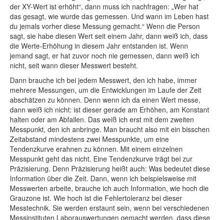
der XY-Wert ist erhöht“, dann muss ich nachfragen: „Wer hat
das gesagt, wie wurde das gemessen. Und wann im Leben hast
du jemals vorher diese Messung gemacht.“ Wenn die Person
sagt, sie habe diesen Wert seit einem Jahr, dann weiß ich, dass
die Werte-Erhöhung in diesem Jahr entstanden ist. Wenn
jemand sagt, er hat zuvor noch nie gemessen, dann weiß ich
nicht, seit wann dieser Messwert besteht.
Dann brauche ich bei jedem Messwert, den ich habe, immer
mehrere Messungen, um die Entwicklungen im Laufe der Zeit
abschätzen zu können. Denn wenn ich da einen Wert messe,
dann weiß ich nicht: ist dieser gerade am Erhöhen, am Konstant
halten oder am Abfallen. Das weiß ich erst mit dem zweiten
Messpunkt, den ich anbringe. Man braucht also mit ein bisschen
Zeitabstand mindestens zwei Messpunkte, um eine
Tendenzkurve erahnen zu können. Mit einem einzelnen
Messpunkt geht das nicht. Eine Tendenzkurve trägt bei zur
Präzisierung. Denn Präzisierung heißt auch: Was bedeutet diese
Information über die Zeit. Dann, wenn ich beispielsweise mit
Messwerten arbeite, brauche ich auch Information, wie hoch die
Grauzone ist. Wie hoch ist die Fehlertoleranz bei dieser
Messtechnik. Sie werden erstaunt sein, wenn bei verschiedenen
Messinstituten Laborauswertungen gemacht werden, dass diese