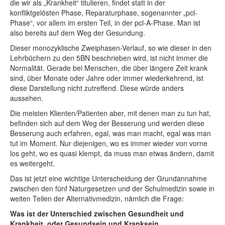
die wir als „Krankheit“ titulieren, findet statt in der
konfliktgelösten Phase, Reparaturphase, sogenannter „pcl-
Phase“, vor allem im ersten Teil, in der pcl-A-Phase. Man ist
also bereits auf dem Weg der Gesundung.
Dieser monozyklische Zweiphasen-Verlauf, so wie dieser in den
Lehrbüchern zu den 5BN beschrieben wird, ist nicht immer die
Normalität. Gerade bei Menschen, die über längere Zeit krank
sind, über Monate oder Jahre oder immer wiederkehrend, ist
diese Darstellung nicht zutreffend. Diese würde anders
aussehen.
Die meisten Klienten/Patienten aber, mit denen man zu tun hat,
befinden sich auf dem Weg der Besserung und werden diese
Besserung auch erfahren, egal, was man macht, egal was man
tut im Moment. Nur diejenigen, wo es immer wieder von vorne
los geht, wo es quasi klempt, da muss man etwas ändern, damit
es weitergeht.
Das ist jetzt eine wichtige Unterscheidung der Grundannahme
zwischen den fünf Naturgesetzen und der Schulmedizin sowie in
weiten Teilen der Alternativmedizin, nämlich die Frage:
Was ist der Unterschied zwischen Gesundheit und
Krankheit, oder Gesundsein und Kranksein.