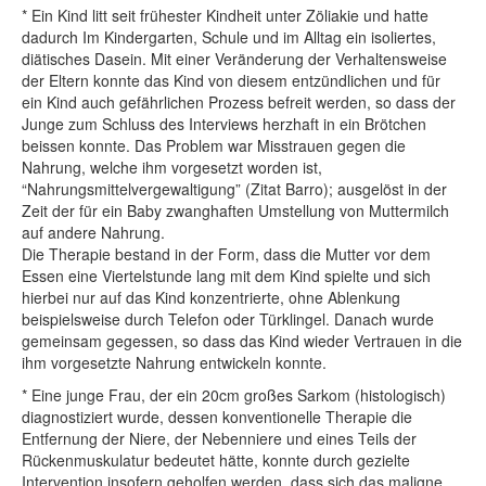
* Ein Kind litt seit frühester Kindheit unter Zöliakie und hatte
dadurch Im Kindergarten, Schule und im Alltag ein isoliertes,
diätisches Dasein. Mit einer Veränderung der Verhaltensweise
der Eltern konnte das Kind von diesem entzündlichen und für
ein Kind auch gefährlichen Prozess befreit werden, so dass der
Junge zum Schluss des Interviews herzhaft in ein Brötchen
beissen konnte. Das Problem war Misstrauen gegen die
Nahrung, welche ihm vorgesetzt worden ist,
“Nahrungsmittelvergewaltigung” (Zitat Barro); ausgelöst in der
Zeit der für ein Baby zwanghaften Umstellung von Muttermilch
auf andere Nahrung.
Die Therapie bestand in der Form, dass die Mutter vor dem
Essen eine Viertelstunde lang mit dem Kind spielte und sich
hierbei nur auf das Kind konzentrierte, ohne Ablenkung
beispielsweise durch Telefon oder Türklingel. Danach wurde
gemeinsam gegessen, so dass das Kind wieder Vertrauen in die
ihm vorgesetzte Nahrung entwickeln konnte.
* Eine junge Frau, der ein 20cm großes Sarkom (histologisch)
diagnostiziert wurde, dessen konventionelle Therapie die
Entfernung der Niere, der Nebenniere und eines Teils der
Rückenmuskulatur bedeutet hätte, konnte durch gezielte
Intervention insofern geholfen werden, dass sich das maligne