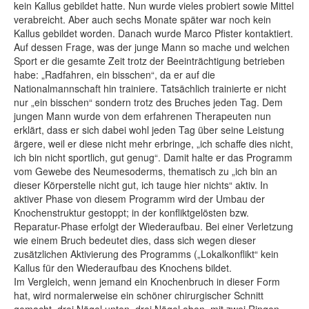
kein Kallus gebildet hatte. Nun wurde vieles probiert sowie Mittel
verabreicht. Aber auch sechs Monate später war noch kein
Kallus gebildet worden. Danach wurde Marco Pfister kontaktiert.
Auf dessen Frage, was der junge Mann so mache und welchen
Sport er die gesamte Zeit trotz der Beeinträchtigung betrieben
habe: „Radfahren, ein bisschen“, da er auf die
Nationalmannschaft hin trainiere. Tatsächlich trainierte er nicht
nur „ein bisschen“ sondern trotz des Bruches jeden Tag. Dem
jungen Mann wurde von dem erfahrenen Therapeuten nun
erklärt, dass er sich dabei wohl jeden Tag über seine Leistung
ärgere, weil er diese nicht mehr erbringe, „ich schaffe dies nicht,
ich bin nicht sportlich, gut genug“. Damit halte er das Programm
vom Gewebe des Neumesoderms, thematisch zu „ich bin an
dieser Körperstelle nicht gut, ich tauge hier nichts“ aktiv. In
aktiver Phase von diesem Programm wird der Umbau der
Knochenstruktur gestoppt; in der konfliktgelösten bzw.
Reparatur-Phase erfolgt der Wiederaufbau. Bei einer Verletzung
wie einem Bruch bedeutet dies, dass sich wegen dieser
zusätzlichen Aktivierung des Programms („Lokalkonflikt“ kein
Kallus für den Wiederaufbau des Knochens bildet.
Im Vergleich, wenn jemand ein Knochenbruch in dieser Form
hat, wird normalerweise ein schöner chirurgischer Schnitt