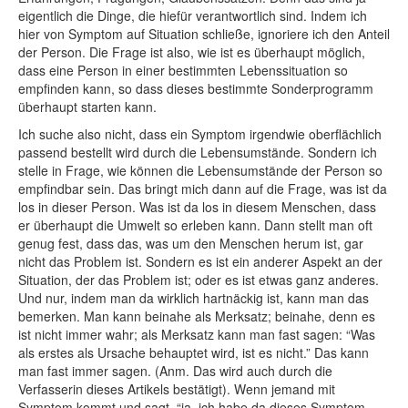
eigentlich die Dinge, die hiefür verantwortlich sind. Indem ich
hier von Symptom auf Situation schließe, ignoriere ich den Anteil
der Person. Die Frage ist also, wie ist es überhaupt möglich,
dass eine Person in einer bestimmten Lebenssituation so
empfinden kann, so dass dieses bestimmte Sonderprogramm
überhaupt starten kann.
Ich suche also nicht, dass ein Symptom irgendwie oberflächlich
passend bestellt wird durch die Lebensumstände. Sondern ich
stelle in Frage, wie können die Lebensumstände der Person so
empfindbar sein. Das bringt mich dann auf die Frage, was ist da
los in dieser Person. Was ist da los in diesem Menschen, dass
er überhaupt die Umwelt so erleben kann. Dann stellt man oft
genug fest, dass das, was um den Menschen herum ist, gar
nicht das Problem ist. Sondern es ist ein anderer Aspekt an der
Situation, der das Problem ist; oder es ist etwas ganz anderes.
Und nur, indem man da wirklich hartnäckig ist, kann man das
bemerken. Man kann beinahe als Merksatz; beinahe, denn es
ist nicht immer wahr; als Merksatz kann man fast sagen: “Was
als erstes als Ursache behauptet wird, ist es nicht.” Das kann
man fast immer sagen. (Anm. Das wird auch durch die
Verfasserin dieses Artikels bestätigt). Wenn jemand mit
Symptom kommt und sagt, “ja, ich habe da dieses Symptom