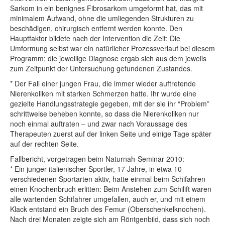
Sarkom in ein benignes Fibrosarkom umgeformt hat, das mit
minimalem Aufwand, ohne die umliegenden Strukturen zu
beschädigen, chirurgisch entfernt werden konnte. Den
Hauptfaktor bildete nach der Intervention die Zeit: Die
Umformung selbst war ein natürlicher Prozessverlauf bei diesem
Programm; die jeweilige Diagnose ergab sich aus dem jeweils
zum Zeitpunkt der Untersuchung gefundenen Zustandes.
* Der Fall einer jungen Frau, die immer wieder auftretende
Nierenkoliken mit starken Schmerzen hatte. Ihr wurde eine
gezielte Handlungsstrategie gegeben, mit der sie ihr “Problem”
schrittweise beheben konnte, so dass die Nierenkoliken nur
noch einmal auftraten – und zwar nach Voraussage des
Therapeuten zuerst auf der linken Seite und einige Tage später
auf der rechten Seite.
Fallbericht, vorgetragen beim Naturnah-Seminar 2010:
* Ein junger italienischer Sportler, 17 Jahre, in etwa 10
verschiedenen Sportarten aktiv, hatte einmal beim Schifahren
einen Knochenbruch erlitten: Beim Anstehen zum Schilift waren
alle wartenden Schifahrer umgefallen, auch er, und mit einem
Klack entstand ein Bruch des Femur (Oberschenkelknochen).
Nach drei Monaten zeigte sich am Röntgenbild, dass sich noch