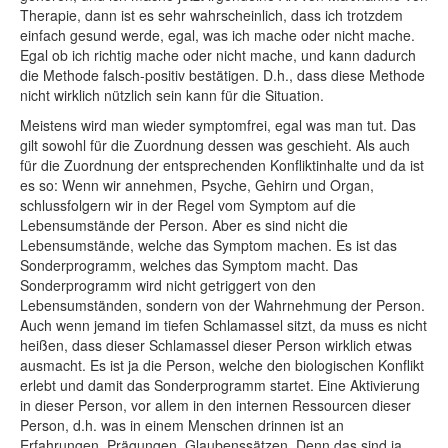
Therapie, dann ist es sehr wahrscheinlich, dass ich trotzdem
einfach gesund werde, egal, was ich mache oder nicht mache.
Egal ob ich richtig mache oder nicht mache, und kann dadurch
die Methode falsch-positiv bestätigen. D.h., dass diese Methode
nicht wirklich nützlich sein kann für die Situation.
Meistens wird man wieder symptomfrei, egal was man tut. Das
gilt sowohl für die Zuordnung dessen was geschieht. Als auch
für die Zuordnung der entsprechenden Konfliktinhalte und da ist
es so: Wenn wir annehmen, Psyche, Gehirn und Organ,
schlussfolgern wir in der Regel vom Symptom auf die
Lebensumstände der Person. Aber es sind nicht die
Lebensumstände, welche das Symptom machen. Es ist das
Sonderprogramm, welches das Symptom macht. Das
Sonderprogramm wird nicht getriggert von den
Lebensumständen, sondern von der Wahrnehmung der Person.
Auch wenn jemand im tiefen Schlamassel sitzt, da muss es nicht
heißen, dass dieser Schlamassel dieser Person wirklich etwas
ausmacht. Es ist ja die Person, welche den biologischen Konflikt
erlebt und damit das Sonderprogramm startet. Eine Aktivierung
in dieser Person, vor allem in den internen Ressourcen dieser
Person, d.h. was in einem Menschen drinnen ist an
Erfahrungen, Prägungen, Glaubenssätzen. Denn das sind ja