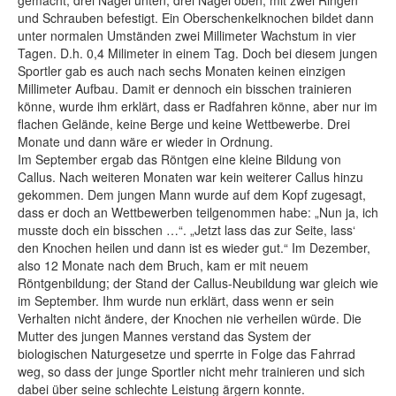
gemacht, drei Nägel unten, drei Nägel oben, mit zwei Ringen
und Schrauben befestigt. Ein Oberschenkelknochen bildet dann
unter normalen Umständen zwei Millimeter Wachstum in vier
Tagen. D.h. 0,4 Milimeter in einem Tag. Doch bei diesem jungen
Sportler gab es auch nach sechs Monaten keinen einzigen
Millimeter Aufbau. Damit er dennoch ein bisschen trainieren
könne, wurde ihm erklärt, dass er Radfahren könne, aber nur im
flachen Gelände, keine Berge und keine Wettbewerbe. Drei
Monate und dann wäre er wieder in Ordnung.
Im September ergab das Röntgen eine kleine Bildung von
Callus. Nach weiteren Monaten war kein weiterer Callus hinzu
gekommen. Dem jungen Mann wurde auf dem Kopf zugesagt,
dass er doch an Wettbewerben teilgenommen habe: „Nun ja, ich
musste doch ein bisschen …“. „Jetzt lass das zur Seite, lass‘
den Knochen heilen und dann ist es wieder gut.“ Im Dezember,
also 12 Monate nach dem Bruch, kam er mit neuem
Röntgenbildung; der Stand der Callus-Neubildung war gleich wie
im September. Ihm wurde nun erklärt, dass wenn er sein
Verhalten nicht ändere, der Knochen nie verheilen würde. Die
Mutter des jungen Mannes verstand das System der
biologischen Naturgesetze und sperrte in Folge das Fahrrad
weg, so dass der junge Sportler nicht mehr trainieren und sich
dabei über seine schlechte Leistung ärgern konnte.