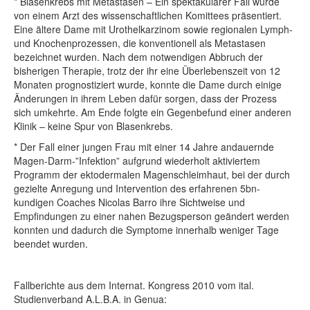
* Blasenkrebs mit Metastasen – Ein spektakulärer Fall wurde
von einem Arzt des wissenschaftlichen Komittees präsentiert.
Eine ältere Dame mit Urothelkarzinom sowie regionalen Lymph-
und Knochenprozessen, die konventionell als Metastasen
bezeichnet wurden. Nach dem notwendigen Abbruch der
bisherigen Therapie, trotz der ihr eine Überlebenszeit von 12
Monaten prognostiziert wurde, konnte die Dame durch einige
Änderungen in ihrem Leben dafür sorgen, dass der Prozess
sich umkehrte. Am Ende folgte ein Gegenbefund einer anderen
Klinik – keine Spur von Blasenkrebs.
* Der Fall einer jungen Frau mit einer 14 Jahre andauernde
Magen-Darm-”Infektion” aufgrund wiederholt aktiviertem
Programm der ektodermalen Magenschleimhaut, bei der durch
gezielte Anregung und Intervention des erfahrenen 5bn-
kundigen Coaches Nicolas Barro ihre Sichtweise und
Empfindungen zu einer nahen Bezugsperson geändert werden
konnten und dadurch die Symptome innerhalb weniger Tage
beendet wurden.
Fallberichte aus dem Internat. Kongress 2010 vom ital.
Studienverband A.L.B.A. in Genua: