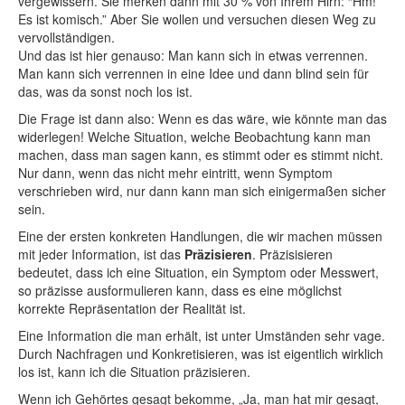
vergewissern. Sie merken dann mit 30 % von Ihrem Hirn: “Hm!
Es ist komisch.” Aber Sie wollen und versuchen diesen Weg zu
vervollständigen.
Und das ist hier genauso: Man kann sich in etwas verrennen.
Man kann sich verrennen in eine Idee und dann blind sein für
das, was da sonst noch los ist.
Die Frage ist dann also: Wenn es das wäre, wie könnte man das
widerlegen! Welche Situation, welche Beobachtung kann man
machen, dass man sagen kann, es stimmt oder es stimmt nicht.
Nur dann, wenn das nicht mehr eintritt, wenn Symptom
verschrieben wird, nur dann kann man sich einigermaßen sicher
sein.
Eine der ersten konkreten Handlungen, die wir machen müssen
mit jeder Information, ist das
Präzisieren
. Präzisisieren
bedeutet, dass ich eine Situation, ein Symptom oder Messwert,
so präzisse ausformulieren kann, dass es eine möglichst
korrekte Repräsentation der Realität ist.
Eine Information die man erhält, ist unter Umständen sehr vage.
Durch Nachfragen und Konkretisieren, was ist eigentlich wirklich
los ist, kann ich die Situation präzisieren.
Wenn ich Gehörtes gesagt bekomme, „Ja, man hat mir gesagt,