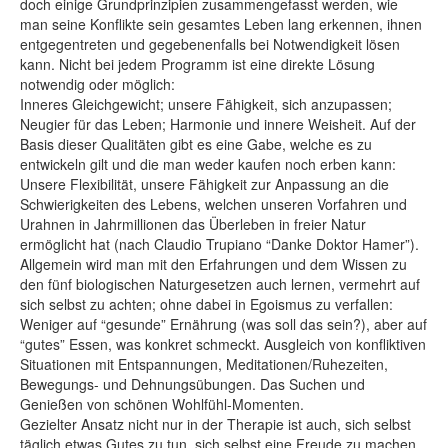
doch einige Grundprinzipien zusammengefasst werden, wie
man seine Konﬂikte sein gesamtes Leben lang erkennen, ihnen
entgegentreten und gegebenenfalls bei Notwendigkeit lösen
kann. Nicht bei jedem Programm ist eine direkte Lösung
notwendig oder möglich:
Inneres Gleichgewicht; unsere Fähigkeit, sich anzupassen;
Neugier für das Leben; Harmonie und innere Weisheit. Auf der
Basis dieser Qualitäten gibt es eine Gabe, welche es zu
entwickeln gilt und die man weder kaufen noch erben kann:
Unsere Flexibilität, unsere Fähigkeit zur Anpassung an die
Schwierigkeiten des Lebens, welchen unseren Vorfahren und
Urahnen in Jahrmillionen das Überleben in freier Natur
ermöglicht hat (nach Claudio Trupiano “Danke Doktor Hamer”).
Allgemein wird man mit den Erfahrungen und dem Wissen zu
den fünf biologischen Naturgesetzen auch lernen, vermehrt auf
sich selbst zu achten; ohne dabei in Egoismus zu verfallen:
Weniger auf “gesunde” Ernährung (was soll das sein?), aber auf
“gutes” Essen, was konkret schmeckt. Ausgleich von konfliktiven
Situationen mit Entspannungen, Meditationen/Ruhezeiten,
Bewegungs- und Dehnungsübungen. Das Suchen und
Genießen von schönen Wohlfühl-Momenten.
Gezielter Ansatz nicht nur in der Therapie ist auch, sich selbst
täglich etwas Gutes zu tun, sich selbst eine Freude zu machen