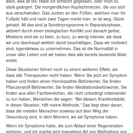
weiß, was ist los: Habe ich schlecht gegessen, oder mich zu
stark geärgert. Die morgendlichen Kopfschmerzen, die von sich
aus verschwinden. Das Jucken an den Füßen, welchen man für
Fußpilz hält und nach zwei Tagen merkt man, er ist weg, Glück
gehabt. All das sind ja Sonderprogramme in Reparaturphase,
aktiviert durch einen biologischen Konflikt und danach gelöst.
Meistens sind sie zu klein, zu kurz, zu wenig intensiv, als dass
wir uns überhaupt wirklich damit beschäftigen. Dass wir motiviert
sind, irgendetwas zu unternehmen. Das ist die Normalität in
unser aller Leben und wir haben dies alle bereits tausende Male
erlebt.
Diese Situationen führen noch zu einem weiteren Effekt, als
dass alle Therapeuten recht haben. Wenn Sie jetzt ein Symptom
haben und finden einen Homöopathie-Befürworter, Sie finden
Pflanzenstoff-Befürworter, Sie finden Meditationsbefürworter, Sie
finden aus allen Fachbereichen, die nicht unbedingt miteinander
zu tun haben, Menschen die sagen: “Bei diesem Krankheitsbild,
in dieser Situation, hilft meine Methode.” Das liegt eben daran,
dass die meisten Menschen sowieso auf dem Weg der
Gesundung sind, in dem Moment, wo sie Symptome haben.
Wenn ich Symptome habe, die zum Ablauf einer Regeneration
gehören, und ich mache jetzt irgendeine Art von Maßnahme von