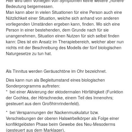
Hier wird dem Vorliegen von Symptomen keine weitere „höhere“
Bedeutung beigemessen.
Man kann aber in vielen Situationen für eine Person auch eine
Nützlichkeit einer Situation, welche sich anhand von anderen
vorliegenden Umständen ergeben kann, finden. Wo sich eine
Person in einer bestehenden, dem Grunde nach für sie
unangenehmen, Situation einen Nutzen für sich selbst finden
kann: Dies ist ein Ansatz im Therapiebereich, welcher aber nun
nichts mit der Beschreibung des Modells der fünf biologischen
Naturgesetze zu tun hat.
Als Tinnitus werden Geräuschtöne im Ohr bezeichnet.
Dies kann nun als Begleitumstand eines biologischen
Sonderprogramms auftreten:
* bei einer Akivierung der ektodermalen Hörfähigkeit (Funktion
der Cochlea, der Hörschnecke, einem Teil des Innenohrs;
gesteuert aus dem Großhirnrindenfeld).
* bei Verspannungen der Nackenmuskulatur bzw.
Verschiebungen der oberen Halswirbelkörper als Folge einer
konfliktgelösten Phase beim Gewebe des Neu-Mesoderms
(gesteuert aus dem Marklager),