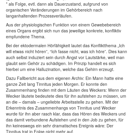
* als Folge, evtl. dann als Dauerzustand, aufgrund von
organischen Veränderungen im Gehörbereich nach
langanhaltenden Prozessverläufen.
Aus der physiologischen Funktion von einem Gewebebereich
eines Organs ergibt sich nun das jeweilige konkrete, konfliktiv
empfundene Thema.
Bei der ektodermalen Hörfähigkeit lautet das Konfliktthema „Ich
will etwas nicht hören”, “Ich fasse nicht, was ich höre”. Dies kann
auch selbst induziert sein durch Angst vor Lautstärke, weil man
glaubt sein Gehör zu schädigen. Im Prinzip handelt es sich
hierbei um eine Halluzination, welche das Gehirn erzeugt.
Dazu Fallbericht aus dem eigenen Archiv: Ein Mann hatte eine
ganze Zeit lang Tinnitus jeden Morgen. Er konnte den
Zusammenhang finden mit dem Läuten des Weckers: Wenn der
Wecker läutete bedeutete dies für ihn aufstehen zu müssen, um
an die – damals – ungeliebte Arbeitsstelle zu gehen. Mit der
Erkenntnis des Zusammenhangs von Tinnitus und Wecker
wurde für ihn aber rasch klar, dass das Hören des Weckers und
das damit verbundene Aufstehen und in den Job zu gehen, für
ihn keineswegs ein sehr dramatisches Ereignis wäre: Der
Tinnitus trat in Folge nicht mehr auf.