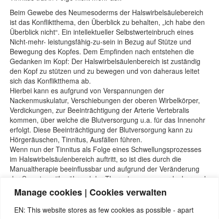
Beim Gewebe des Neumesoderms der Halswirbelsäulebereich
ist das Konfliktthema, den Überblick zu behalten, „ich habe den
Überblick nicht“. Ein intellektueller Selbstwerteinbruch eines
Nicht-mehr- leistungsfähig-zu-sein in Bezug auf Stütze und
Bewegung des Kopfes. Dem Empfinden nach entstehen die
Gedanken im Kopf: Der Halswirbelsäulenbereich ist zuständig
den Kopf zu stützen und zu bewegen und von daheraus leitet
sich das Konfliktthema ab.
Hierbei kann es aufgrund von Verspannungen der
Nackenmuskulatur, Verschiebungen der oberen Wirbelkörper,
Verdickungen, zur Beeinträchtigung der Arterie Vertebralis
kommen, über welche die Blutversorgung u.a. für das Innenohr
erfolgt. Diese Beeinträchtigung der Blutversorgung kann zu
Hörgeräuschen, Tinnitus, Ausfällen führen.
Wenn nun der Tinnitus als Folge eines Schwellungsprozesses
im Halswirbelsäulenbereich auftritt, so ist dies durch die
Manualtherapie beeinflussbar und aufgrund der Veränderung
der Symptomatik während der Therapie genau zuordenbar und
von Hörkonflikten gut zu unterscheiden.
Manage cookies | Cookies verwalten
Quellen:
EN: This website stores as few cookies as possible - apart
Seminare und Webinare von Nicolas Barro, nicolasbarro.de