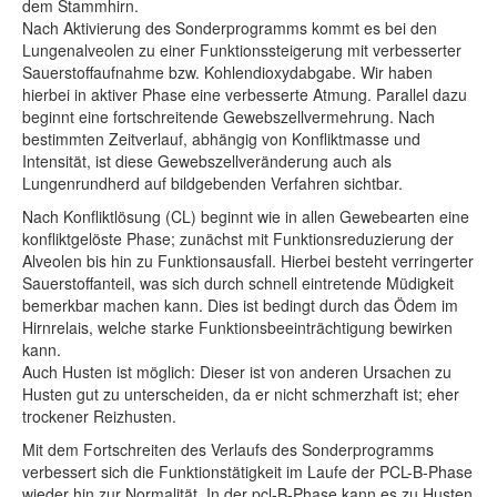
dem Stammhirn.
Nach Aktivierung des Sonderprogramms kommt es bei den
Lungenalveolen zu einer Funktionssteigerung mit verbesserter
Sauerstoffaufnahme bzw. Kohlendioxydabgabe. Wir haben
hierbei in aktiver Phase eine verbesserte Atmung. Parallel dazu
beginnt eine fortschreitende Gewebszellvermehrung. Nach
bestimmten Zeitverlauf, abhängig von Konfliktmasse und
Intensität, ist diese Gewebszellveränderung auch als
Lungenrundherd auf bildgebenden Verfahren sichtbar.
Nach Konfliktlösung (CL) beginnt wie in allen Gewebearten eine
konfliktgelöste Phase; zunächst mit Funktionsreduzierung der
Alveolen bis hin zu Funktionsausfall. Hierbei besteht verringerter
Sauerstoffanteil, was sich durch schnell eintretende Müdigkeit
bemerkbar machen kann. Dies ist bedingt durch das Ödem im
Hirnrelais, welche starke Funktionsbeeinträchtigung bewirken
kann.
Auch Husten ist möglich: Dieser ist von anderen Ursachen zu
Husten gut zu unterscheiden, da er nicht schmerzhaft ist; eher
trockener Reizhusten.
Mit dem Fortschreiten des Verlaufs des Sonderprogramms
verbessert sich die Funktionstätigkeit im Laufe der PCL-B-Phase
wieder hin zur Normalität. In der pcl-B-Phase kann es zu Husten