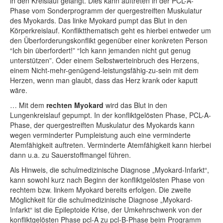
in den Kreislauf gelangt. Dies kann auftreten in der PCL-A-
Phase vom Sonderprogramm der quergestreiften Muskulatur
des Myokards. Das linke Myokard pumpt das Blut in den
Körperkreislauf. Konfliktthematisch geht es hierbei entweder um
den Überforderungskonflikt gegenüber einer konkreten Person
“Ich bin überfordert!” “Ich kann jemanden nicht gut genug
unterstützen”. Oder einem Selbstwerteinbruch des Herzens,
einem Nicht-mehr-genügend-leistungsfähig-zu-sein mit dem
Herzen, wenn man glaubt, dass das Herz krank oder kaputt
wäre.
… Mit dem
rechten Myokard
wird das Blut in den
Lungenkreislauf gepumpt. In der konfliktgelösten Phase, PCL-A-
Phase, der quergestreiften Muskulatur des Myokards kann
wegen verminderter Pumpleistung auch eine verminderte
Atemfähigkeit auftreten. Verminderte Atemfähigkeit kann hierbei
dann u.a. zu Sauerstoffmangel führen.
Als Hinweis, die schulmedizinische Diagnose „Myokard-Infarkt“,
kann sowohl kurz nach Beginn der konfliktgelösten Phase von
rechtem bzw. linkem Myokard bereits erfolgen. Die zweite
Möglichkeit für die schulmedizinische Diagnose „Myokard-
Infarkt“ ist die Epileptoide Krise, der Umkehrschwenk von der
konfliktgelösten Phase pcl-A zu pcl-B-Phase beim Programm