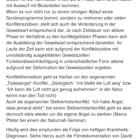
mit Auswurf mit Blutanteilen kommen.
Wenn es nun nicht nur zu einem einzigen Ablauf eines
Sonderprogramms kommt, sondern zu mehreren oder vielen
Konfliktrezidiven, stellt sich auch die Veränderung in der
Gewebeart entsprechend dar. Je nach Zeitdauer von aktiver
Phase im Verhältnis zu den konfliktgelösten Phasen kann sich
die Ausbildung der Gewebeart entsprechend darstellen. Im
Laufe der Zeit kann sich aufgrund der Konfliktrezidive mit
unvollständig ausgebildeten Gewebszellen
Funktionsbeeinträchtigung in unterschiedlicher Form alleine
aufgrund der Deformation der Gewebszellen ergeben.
Konfliktthematisch geht es hierbei um den sogenannten
„Todesangst“-Konflikt,
„(biologisch: “mir bleibt die Luft weg” bzw.
“Ich kann die Luft nicht gut genug aufnehmen“; in der Natur
kennt man den Tod nicht)
Auch als sogenannter Stellvertreterkonflikt: “Ich habe Angst,
dass jemand stirbt”; bei einem Stellvertreterkonflikt geht es aber
dennoch stets wieder um die eigene Angst zu sterben (Marco
Pfister bei einem der Naturnah-Seminar).
Häufig wird dies
empfunden als Folge von heftigen Krankheits-
Diagnosen. Siehe hierzu auch die Filmdokumentation von David