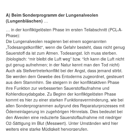
A) Beim Sonderprogramm der Lungenalveolen
(Lungenbläschen)
…
… in der konfliktgelösten Phase im ersten Teilabschnitt (PCL-A-
Phase):
Die Lungenalveolen reagieren bei einem sogenannten
„Todesangstkonflikt“, wenn die Gefahr besteht, dass nicht genug
Sauerstoff da ist zum Atmen. Todesangst. Ich muss sterben.
(biologisch: “mir bleibt die Luft weg” bzw. “Ich kann die Luft nicht
gut genug aufnehmen; in der Natur kennt man den Tod nicht)
Auch als Stellvertreterkonflikt bei der Angst, dass jemand stirbt.
Sie werden dem Gewebe des Entoderms zugeordnet, gesteuert
aus dem Stammhirn. Sie steigern in der konfliktaktiven Phase
ihre Funktion zur verbesserten Sauerstoffaufnahme und
Kohlendioxydabgabe. Zu Beginn der konfliktgelösten Phase
kommt es hier zu einer starken Funktionsverminderung, wie bei
allen Sonderprogrammen aufgrund des Reparaturprozesses mit
Ödemeinlagerung im zugehörigen Hirnrelais. Dies bedeutet bei
den Alveolen eine reduzierte Sauerstoffaufnahme mit niedriger
O2-Sättigung im Blut (Messwert). Unter Umständen wird hier
weiters eine starke Müdigkeit hervorgerufen.