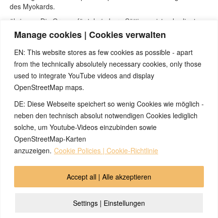
des Myokards.
übrigens: Die Grenze für tolerierbare Sättigung ist unbedingt
individuell festzulegen: Bei professionellen Bergsteigern lassen
Manage cookies | Cookies verwalten
sich auf hohen Gipfeln beispielsweise erstaunlich niedrige
Sauerstoffsättigungswerte nachweisen (<70 %) (Quelle:
EN: This website stores as few cookies as possible - apart
Wikipedia, Artikel zu Sauerstoffsättigung, Mai 2017)
from the technically absolutely necessary cookies, only those
Quellen:
used to integrate YouTube videos and display
Seminare und Webinare von Nicolas Barro, nicolasbarro.de.
OpenStreetMap maps.
Internetseite www.5bn.de.
DE: Diese Webseite speichert so wenig Cookies wie möglich -
David Münnich „Das System der fünf biologischen
Naturgesetze“ Band 1.
neben den technisch absolut notwendigen Cookies lediglich
Claudio Trupiano „Danke Doctor Hamer“.
solche, um Youtube-Videos einzubinden sowie
Benedikt Zeitner, Heilpraktiker
OpenStreetMap-Karten
anzuzeigen.
Cookie Policies | Cookie-Richtlinie
© 2026 by Ingmar Marquardt
Accept all | Alle akzeptieren
Übersicht
Impressum
Datenschutzerklärung
Settings | Einstellungen
Kontakt
Cookie Policy (EU)