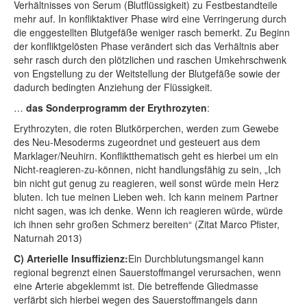
Verhältnisses von Serum (Blutflüssigkeit) zu Festbestandteile
mehr auf. In konfliktaktiver Phase wird eine Verringerung durch
die enggestellten Blutgefäße weniger rasch bemerkt. Zu Beginn
der konfliktgelösten Phase verändert sich das Verhältnis aber
sehr rasch durch den plötzlichen und raschen Umkehrschwenk
von Engstellung zu der Weitstellung der Blutgefäße sowie der
dadurch bedingten Anziehung der Flüssigkeit.
…
das Sonderprogramm der Erythrozyten
:
Erythrozyten, die roten Blutkörperchen, werden zum Gewebe
des Neu-Mesoderms zugeordnet und gesteuert aus dem
Marklager/Neuhirn. Konfliktthematisch geht es hierbei um ein
Nicht-reagieren-zu-können, nicht handlungsfähig zu sein, „Ich
bin nicht gut genug zu reagieren, weil sonst würde mein Herz
bluten. Ich tue meinen Lieben weh. Ich kann meinem Partner
nicht sagen, was ich denke. Wenn ich reagieren würde, würde
ich ihnen sehr großen Schmerz bereiten“ (Zitat Marco Pfister,
Naturnah 2013)
C)
Arterielle Insuffizienz:
Ein Durchblutungsmangel kann
regional begrenzt einen Sauerstoffmangel verursachen, wenn
eine Arterie abgeklemmt ist. Die betreffende Gliedmasse
verfärbt sich hierbei wegen des Sauerstoffmangels dann