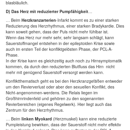
blasbläulich.
D)
Das Herz mit reduzierter Pumpfähigkeit
…
… Beim
Herzkranzarterien
-Infarkt kommt es zu einer starken
Reduzierung des Herzrhythmus, einer starken Bradykardie. Dies
kann soweit gehen, dass der Puls nicht mehr fühlbar ist.
Wenn das Herz nur mehr sehr, sehr langsam schlägt, kann
Sauerstoffmangel entstehen in der epileptoiden Krise sowie
auch im ersten Teil der konfliktgelösten Phase, der PCL-A-
Phase.
In der Krise kann es gleichzeitig auch noch zu Hirnsymptomatik
kommen, da durch den reduzierten Blutfluss das Hirn nicht
mehr mit genügend Sauerstoff versorgt werden kann.
Konfliktthematisch geht es bei den Herzkranzgefäßen entweder
um den Revierverlust oder aber den sexuellen Konflikt, des
Nicht-angenommen-werdens. Die Relais liegen im
Großhirnrindenfeld und gehören zu den sogenannten
Revierbereichen (eigenes Regelwerk). Hier liegt auch das
Zentrum für den Herzrhythmus.
… Beim
linken Myokard
(Herzmuskel) kann eine reduzierte
Pumpleistung bewirken, dass der Sauerstoff nicht mehr effektiv