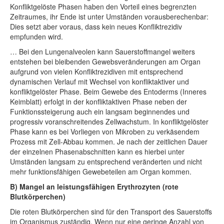
Konfliktgelöste Phasen haben den Vorteil eines begrenzten
Zeitraumes, ihr Ende ist unter Umständen vorausberechenbar:
Dies setzt aber voraus, dass kein neues Konfliktrezidiv
empfunden wird.
… Bei den Lungenalveolen kann Sauerstoffmangel weiters
entstehen bei bleibenden Gewebsveränderungen am Organ
aufgrund von vielen Konfliktrezidiven mit entsprechend
dynamischen Verlauf mit Wechsel von konfliktaktiver und
konfliktgelöster Phase. Beim Gewebe des Entoderms (Inneres
Keimblatt) erfolgt in der konfliktaktiven Phase neben der
Funktionssteigerung auch ein langsam beginnendes und
progressiv voranschreitendes Zellwachstum. In konfliktgelöster
Phase kann es bei Vorliegen von Mikroben zu verkäsendem
Prozess mit Zell-Abbau kommen. Je nach der zeitlichen Dauer
der einzelnen Phasenabschnitten kann es hierbei unter
Umständen langsam zu entsprechend veränderten und nicht
mehr funktionsfähigen Gewebeteilen am Organ kommen.
B) Mangel an leistungsfähigen Erythrozyten (rote
Blutkörperchen)
Die roten Blutkörperchen sind für den Transport des Sauerstoffs
im Organismus zuständig. Wenn nur eine geringe Anzahl von